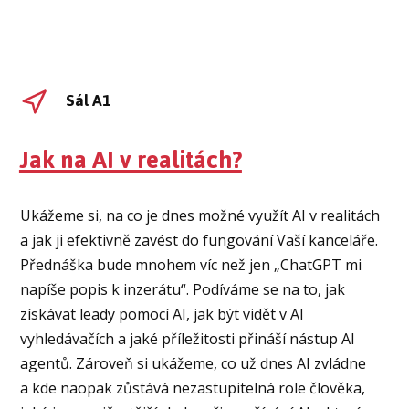
Sál A1
Jak na AI v realitách?
Ukážeme si, na co je dnes možné využít AI v realitách
a jak ji efektivně zavést do fungování Vaší kanceláře.
Přednáška bude mnohem víc než jen „ChatGPT mi
napíše popis k inzerátu“. Podíváme se na to, jak
získávat leady pomocí AI, jak být vidět v AI
vyhledávačích a jaké příležitosti přináší nástup AI
agentů. Zároveň si ukážeme, co už dnes AI zvládne
a kde naopak zůstává nezastupitelná role člověka,