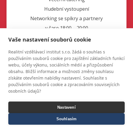
Hudební vystoupení
Networking se spíkry a partnery
v čase 18:00 – 20:00
Vaše nastavení souborů cookie
Realitní vzdělávací institut s.r.o. žádá o souhlas s
KOUPIT
používáním souborů cookie pro zajištění základních funkcí
webu, účely výkonu, sociálních médií a přizpůsobení
obsahu. Bližší informace a možnosti změny souhlasu
získáte otevřením nabídky nastavení. Souhlasíte s
používáním souborů cookie a zpracováním souvisejících
osobních údajů?
Cena uvedena za jednu vstupenku a neobsahuje
DPH.
Nastavení
Souhlasím
Pro hromadné nákupy vstupenek (10+) nás
kontaktujte na
info@rvicr.cz