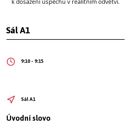
k dosažení úspěchu v realitním odvětví.
Sál A1
9:10 - 9:15
Sál A1
Úvodní slovo