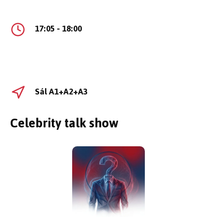
17:05 - 18:00
Sál A1+A2+A3
Celebrity talk show