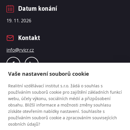
Datum konání
19. 11. 2026
Kontakt
info@rvicr.cz
Vaše nastavení souborů cookie
Realitní vzdělávací institut s.r.o. žádá o souhlas s
používáním souborů cookie pro zajištění základních funkcí
webu, účely výkonu, sociálních médií a přizpůsobení
obsahu. Bližší informace a možnosti změny souhlasu
získáte otevřením nabídky nastavení. Souhlasíte s
© Realitní vzdělávací institut s.r.o., změna programu
používáním souborů cookie a zpracováním souvisejících
osobních údajů?
i cen vyhrazena