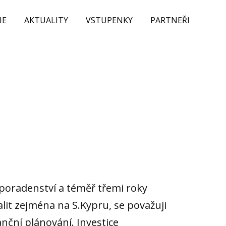
IE
AKTUALITY
VSTUPENKY
PARTNEŘI
 poradenství a téměř třemi roky
lit zejména na S.Kypru, se považuji
nanční plánování. Investice