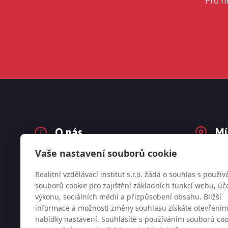
Pro h
O nás
Mí
Vaše nastavení souborů cookie
Konferenci organizuje společnost
Na Strži
Realitní vzdělávací institut s.r.o.
Praha 4 
Realitní vzdělávací institut s.r.o. žádá o souhlas s použí
(IČO 06034942)
souborů cookie pro zajištění základních funkcí webu, úč
výkonu, sociálních médií a přizpůsobení obsahu. Bližší
informace a možnosti změny souhlasu získáte otevření
nabídky nastavení. Souhlasíte s používáním souborů coo