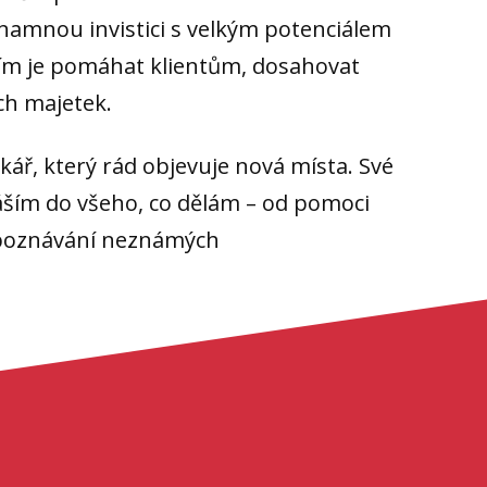
ýznamnou invistici s velkým potenciálem
ím je pomáhat klientům, dosahovat
ich majetek.
ář, který rád objevuje nová místa. Své
náším do všeho, co dělám – od pomoci
o poznávání neznámých