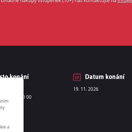
romadné nákupy vstupenek (10+) nás kontaktujte na
info@r
sto konání
Datum konání
 2097/63
19. 11. 2026
- Nusle, 140 00
váním
ely
m
kie a