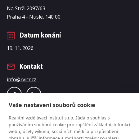
Na Strži 2097/63
Praha 4 - Nusle, 140 00
Datum konání
19. 11. 2026
Kontakt
info@rvicr.cz
Vaše nastavení souborů cookie
Realitní vzdělávací institut s.r.o. žádá o souhlas s
používáním souborů cookie pro zajištění základních funkcí
webu, účely výkonu, sociálních médií a přizpůsobení
obsahu. Bližší informace a možnosti změny souhlasu