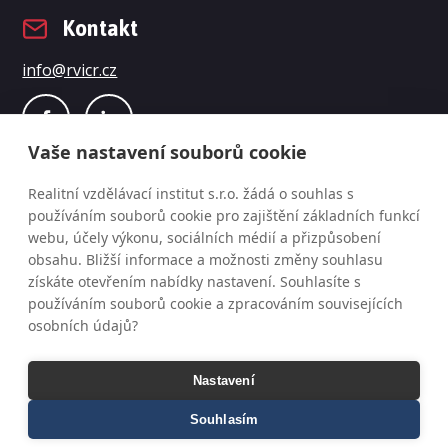
Kontakt
info@rvicr.cz
Vaše nastavení souborů cookie
Realitní vzdělávací institut s.r.o. žádá o souhlas s
používáním souborů cookie pro zajištění základních funkcí
webu, účely výkonu, sociálních médií a přizpůsobení
obsahu. Bližší informace a možnosti změny souhlasu
získáte otevřením nabídky nastavení. Souhlasíte s
© Realitní vzdělávací institut s.r.o., změna programu
používáním souborů cookie a zpracováním souvisejících
osobních údajů?
i cen vyhrazena
Všeobecné obchodní podmínky a ochrana osobních
Nastavení
údajů
Všeobecné obchodní podmínky - partnerství
Souhlasím