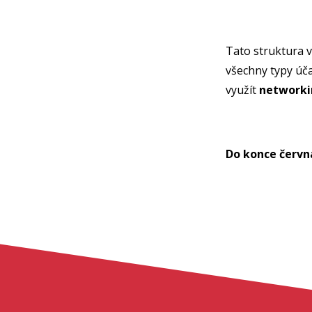
Tato struktura 
všechny typy účas
využít
networki
Do konce červn