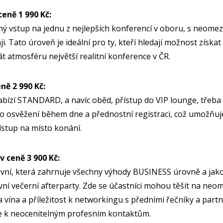
ceně 1 990 Kč:
ý vstup na jednu z nejlepších konferencí v oboru, s neom
ji. Tato úroveň je ideální pro ty, kteří hledají možnost získa
t atmosféru největší realitní konference v ČR.
eně 2 990 Kč:
nabízí STANDARD, a navíc oběd, přístup do VIP lounge, třeba
o osvěžení během dne a přednostní registraci, což umožňuje
ístup na místo konání.
v ceně 3 900 Kč:
ovní, která zahrnuje všechny výhody BUSINESS úrovně a jak
vní večerní afterparty. Zde se účastníci mohou těšit na ne
 vína a příležitost k networkingu s předními řečníky a part
ře k neocenitelným profesním kontaktům.