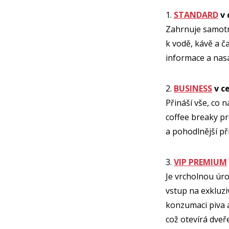
1.
STANDARD
v 
Zahrnuje samotn
k vodě, kávě a ča
informace a nasá
2.
BUSINESS
v c
Přináší vše, co 
coffee breaky pr
a pohodlnější př
3.
VIP PREMIUM
Je vrcholnou úr
vstup na exkluzi
konzumaci piva a
což otevírá dve