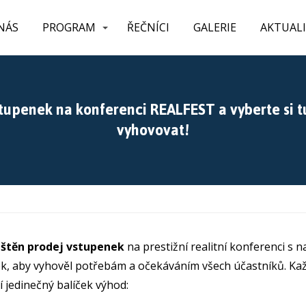
NÁS
PROGRAM
ŘEČNÍCI
GALERIE
AKTUAL
tupenek na konferenci REALFEST a vyberte si t
vyhovovat!
štěn prodej vstupenek
na prestižní realitní konferenci s 
, aby vyhověl potřebám a očekáváním všech účastníků. Ka
 jedinečný balíček výhod: