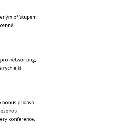
ezeným přístupem
t cenné
 pro networking,
 rychlejší
o bonus přidává
omezenou
nery konference,