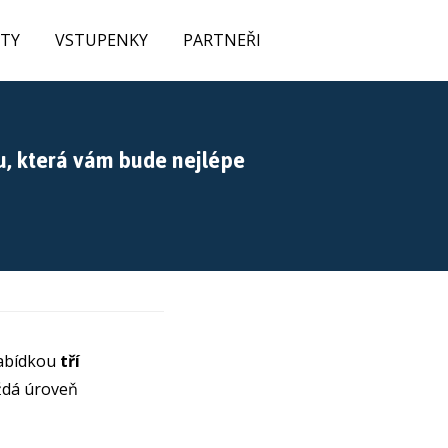
ITY
VSTUPENKY
PARTNEŘI
u, která vám bude nejlépe
nabídkou
tří
ždá úroveň