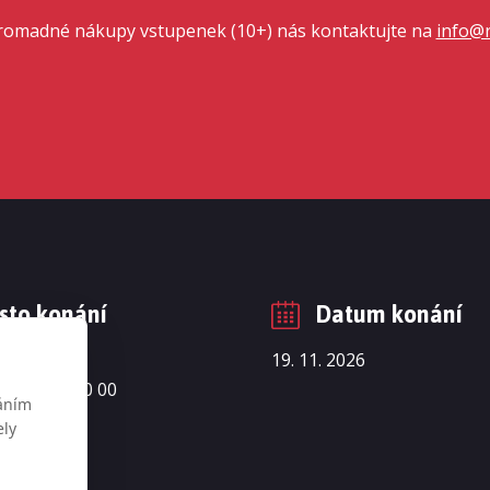
romadné nákupy vstupenek (10+) nás kontaktujte na
info@r
sto konání
Datum konání
 2097/63
19. 11. 2026
- Nusle, 140 00
váním
ely
m