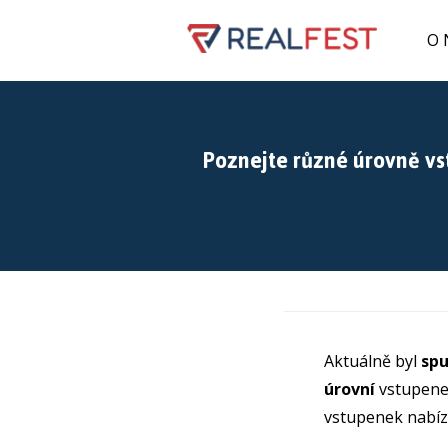
O 
Poznejte různé úrovně vs
Aktuálně byl
spu
úrovní
vstupenek
vstupenek nabízí