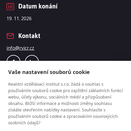
Datum konání
19. 11. 2026
Kontakt
info@rvicr.cz
Vaše nastavení souborů cookie
Realitní vzdělávací institut s.r.o. žádá o souhlas s
používáním souborů cookie pro zajištění základních funkcí
webu, účely výkonu, sociálních médií a přizpůsobení
obsahu. Bližší informace a možnosti změny souhlasu
získáte otevřením nabídky nastavení. Souhlasíte s
© Realitní vzdělávací institut s.r.o., změna programu
používáním souborů cookie a zpracováním souvisejících
osobních údajů?
i cen vyhrazena