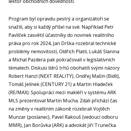
lektor obchodních dovedností.
Program byl opravdu pestrý a organizátoři se
snažili, aby si každý přišel na své. Například Petr
Pavlíček zasvětil účastníky do novinek realitního
práva pro rok 2024, Jan Drška rozebral technické
problémy nemovitostí, Oldřich Platil, Lukáš Slanina
a Michal Pazdera pak pokračovali v legislativních
tématech. Diskusi lídrů trhů obohatili svými názory
Robert Hanzl (NEXT REALITY), Ondřej Mašín (Bidli),
Tomáš Jelínek (CENTURY 21) a Martin Hladeček
(RE/MAX). Spolupráci mezi makléři v systému ARK
MLS prezentoval Martin Mucha. Zdali přichází čas
na změny v realitním zákoně rozebrali Vojtěch
Munzar (poslanec), Pavel Rakouš (vedoucí odboru
MMR), Jan Borůvka (ARK) a advokát Jiří Trunečka.