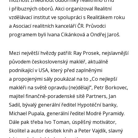
možnost zhlédnout odborníky realitního trhu
i příbuzných oborů. Akci organizoval Realitní
vzdělávací institut ve spolupráci s Realiťákem roku
a Asociací realitních kanceláří ČR. Průvodci
programem byli Ivana Cikánková a Ondřej Jaroš.
Mezi největší hvězdy patřili: Ray Prosek, nejslavnější
původem československý makléř, aktuálně
podnikající v USA, který před zaplněnými
a propojenými sály poukázal na to „Co nejlepší
makléři na světě opravdu (ne)dělají“, Petr Borkovec,
majitel finančně-poradenské sítě Partners, Jan
Sadil, bývalý generální ředitel Hypotéční banky,
Michael Pupala, generální ředitel Modré Pyramidy.
Dále pak třeba Ivo Toman, úspěšný motivátor,
školitel a autor desítek knih a Peter Vajdík, slavný