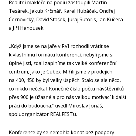
Realitní makléře na podiu zastoupili Martin
Tesárek, Jakub Krčmář, Karel Hubáček, Ondřej
Černovický, David Stašek, Juraj Sutoris, Jan Kučera
a Jiří Hanousek.
„Když jsme se na jaře v RVI rozhodli vrátit se
k vlastnímu formátu konferencí, nebyli jsme si
úplně jisti, zdali zaplníme tak velké konferenční
centrum, jako je Cubex. Mířili jsme v prodejích
na 400, 450 by byl velký úspěch. Stalo se ale něco,
co nikdo nečekal. Konečné číslo počtu návštěvníků
přes 900 je úžasné a pro nás velkou motivací k další
práci do budoucna.“ uvedl Miroslav Jonáš,
spoluorganizátor REALFESTu.
Konference by se nemohla konat bez podpory