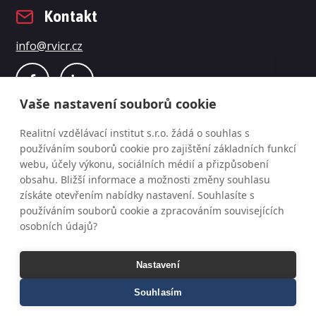
Kontakt
info@rvicr.cz
Vaše nastavení souborů cookie
Realitní vzdělávací institut s.r.o. žádá o souhlas s
používáním souborů cookie pro zajištění základních funkcí
webu, účely výkonu, sociálních médií a přizpůsobení
obsahu. Bližší informace a možnosti změny souhlasu
získáte otevřením nabídky nastavení. Souhlasíte s
© Realitní vzdělávací institut s.r.o., změna programu
používáním souborů cookie a zpracováním souvisejících
osobních údajů?
i cen vyhrazena
Všeobecné obchodní podmínky a ochrana osobních
Nastavení
údajů
Všeobecné obchodní podmínky - partnerství
Souhlasím